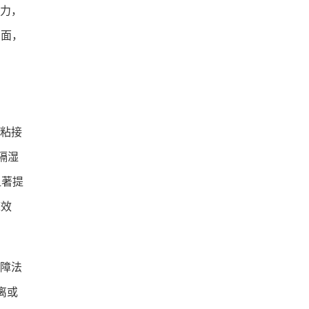
力，
方面，
粘接
隔湿
显著提
床效
障法
离或