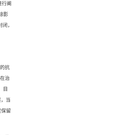
进行阐
除影
封闭，
的抗
在治
。目
展，当
度保留