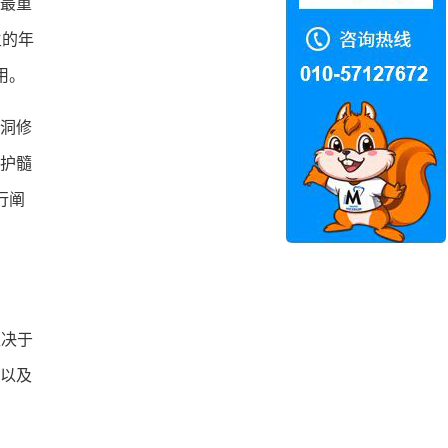
最重
生的年
用。
洞修
护髓
行阐
取决于
以及