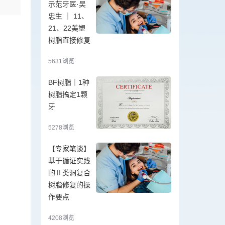
示范牙医·吴
忠生 ｜ 11、
21、22美塑
树脂直接修复
5631浏览
BF树脂｜1种
树脂搞定1颗
牙
5278浏览
【专家笔谈】
基于循证实践
的Ⅱ类洞复合
树脂修复的操
作要点
4208浏览