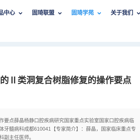
品中心
固琦联盟
固琦学苑
关于我们
的Ⅱ类洞复合树脂修复的操作要点
作要点薛晶杨静口腔疾病研究国家重点实验室国家口腔疾病临
牙髓病科成都610041【专家简介】：薛晶，国家临床重点专
科副主任医师。