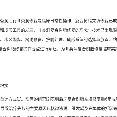
备洞后行Ⅱ类洞修复是临床日常性操作，复合树脂充填修复已成
和成形工具的发展，Ⅱ类洞复合树脂修复的理念与技术已出现很
、术区隔离、窝洞预备、护髓处理、成形系统的选择与放置、粘
复合树脂修复操作要点进行阐述，为Ⅱ类洞复合树脂修复临床实
粘接
选方式[1]。现有的研究[2]表明后牙复合树脂充填修复后6年成
可能导致治疗失败的主要原因包括微渗漏、继发龋及充填体的折裂等[