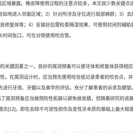
邻面区域暴露。橡皮障使用过程的注意点较多，本文就少数关键点
自如地进入邻面区域；2）针对所涉及牙位进行局部麻醉；3）去
良修复体等；4）安装好后需检查隔湿效果，可使用封闭剂辅助
长时间张口，可在对侧使用咬合垫。
的关键因素之一，良好的窝洞预备可以使牙体和修复体获得相应
性。在窝洞设计时，应当预先使用咬合纸记录患者的咬合点，并
应预先进行牙周、牙髓以及美学的评估，充分了解患者的诉求及期望
k提出了窝洞预备应当做预防性拓展以避免继发龋，但随着研究的进
理念[12]，即在去除不可逆性损伤及变性牙本质的基础上最大程