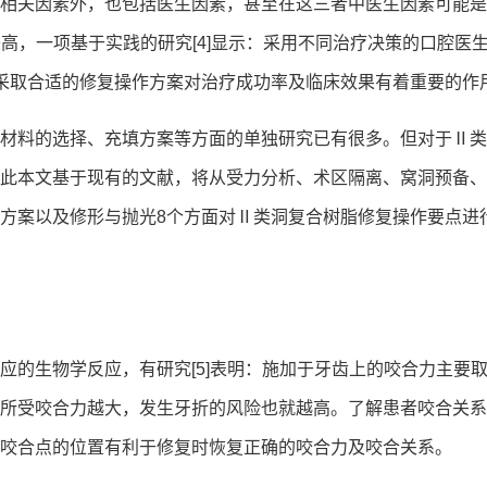
相关因素外，也包括医生因素，甚至在这三者中医生因素可能是
较高，一项基于实践的研究[4]显示：采用不同治疗决策的口腔医
采取合适的修复操作方案对治疗成功率及临床效果有着重要的作
材料的选择、充填方案等方面的单独研究已有很多。但对于Ⅱ类
此本文基于现有的文献，将从受力分析、术区隔离、窝洞预备、
方案以及修形与抛光8个方面对Ⅱ类洞复合树脂修复操作要点进
应的生物学反应，有研究[5]表明：施加于牙齿上的咬合力主要
所受咬合力越大，发生牙折的风险也就越高。了解患者咬合关系
咬合点的位置有利于修复时恢复正确的咬合力及咬合关系。