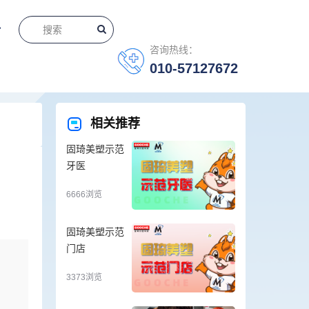
咨询热线：
010-57127672
相关推荐
固琦美塑示范
牙医
6666浏览
固琦美塑示范
门店
3373浏览