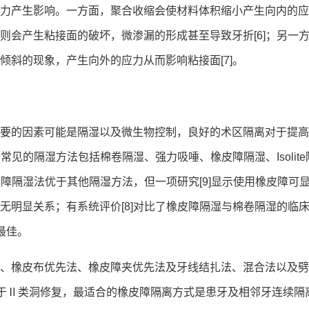
力产生影响。一方面，聚合收缩会使材料体积缩小产生向内的应
则会产生粘接面的破坏，微渗漏的形成甚至导致牙折[6]；另一
倾斜的现象，产生向外的应力从而影响粘接面[7]。
要的因素可能是隔湿以及微生物控制，良好的术区隔离对于提高
常见的隔湿方法包括棉卷隔湿、强力吸唾、橡皮障隔湿、Isolite
皮障隔湿法优于其他隔湿方法，但一项研究[9]显示使用橡皮障可
无明显关系；有系统评价[8]对比了橡皮障隔湿与棉卷隔湿的临
最佳。
、橡皮布优先法、橡皮障夹优先法及牙线结扎法、混合法以及劈
。对于Ⅱ类洞修复，最适合的橡皮障隔离方式是患牙及相邻牙连续隔