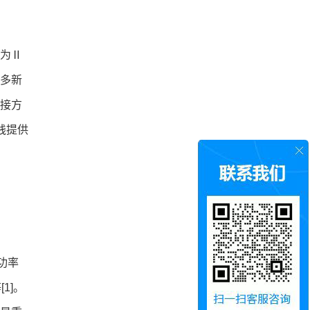
为Ⅱ
多新
接方
践提供
功率
1]。