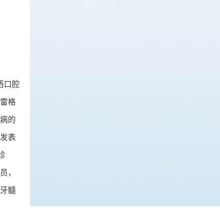
西口腔
雷格
病的
发表
诊
员，
牙髓